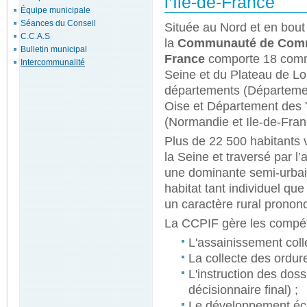
l’Île-de-France
Équipe municipale
Séances du Conseil
Située au Nord et en bou
C.C.A.S
la
Communauté de Commun
Bulletin municipal
France
comporte 18 comm
Intercommunalité
Seine et du Plateau de Lom
départements (Départemen
Oise et Département des Y
(Normandie et Ile-de-Fran
Plus de 22 500 habitants vi
la Seine et traversé par 
une dominante semi-urbai
habitat tant individuel qu
un caractère rural pronon
La CCPIF gère les compét
L'assainissement collec
La collecte des ordur
L'instruction des doss
décisionnaire final) ;
Le développement éc