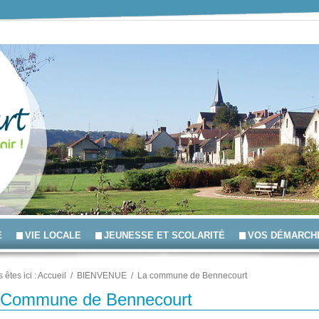
E
VIE LOCALE
JEUNESSE ET SCOLARITÉ
VOS DÉMARCH
 êtes ici :
Accueil
/
BIENVENUE
/
La commune de Bennecourt
 Commune de Bennecourt