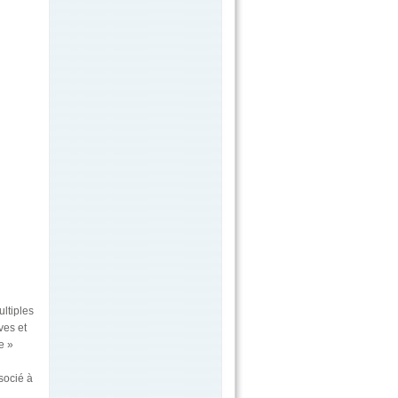
ltiples
ves et
e »
socié à