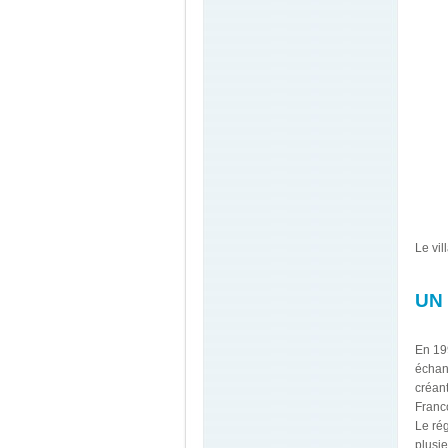
Le vi
UN
En 199
échang
créant
Franc
Le ré
plusie