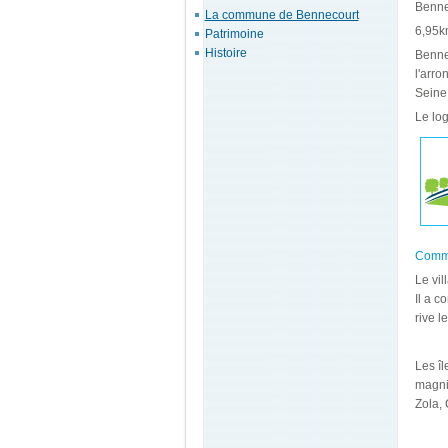
Bennec
La commune de Bennecourt
6,95k
Patrimoine
Histoire
Bennec
l'arro
Seine 
Le log
Commu
Le vil
Il a c
rive l
Les îl
magni
Zola,