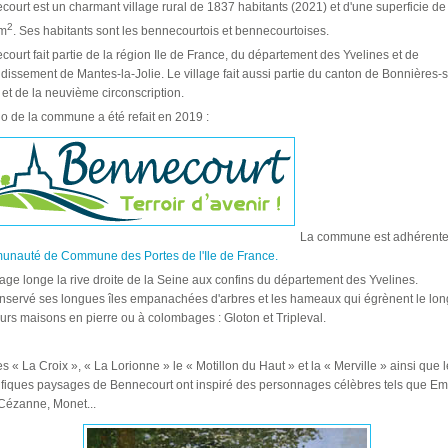
ourt est un charmant village rural de 1837 habitants (2021) et d'une superficie de
2
m
. Ses habitants sont les bennecourtois et bennecourtoises.
ourt fait partie de la région Ile de France, du département des Yvelines et de
ndissement de Mantes-la-Jolie. Le village fait aussi partie du canton de Bonnières-s
et de la neuvième circonscription.
o de la commune a été refait en 2019 :
La commune est adhérente 
nauté de Commune des Portes de l'Ile de France.
lage longe la rive droite de la Seine aux confins du département des Yvelines.
onservé ses longues îles empanachées d'arbres et les hameaux qui égrènent le lon
eurs maisons en pierre ou à colombages : Gloton et Tripleval.
es « La Croix », « La Lorionne » le « Motillon du Haut » et la « Merville » ainsi que 
fiques paysages de Bennecourt ont inspiré des personnages célèbres tels que Em
 Cézanne, Monet...