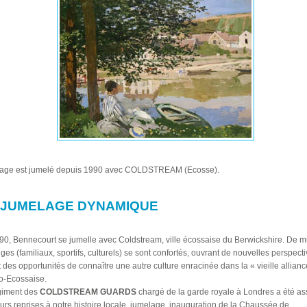
llage est jumelé depuis 1990 avec COLDSTREAM (Ecosse).
 JUMELAGE DYNAMIQUE
0, Bennecourt se jumelle avec Coldstream, ville écossaise du Berwickshire. De mu
es (familiaux, sportifs, culturels) se sont confortés, ouvrant de nouvelles perspecti
 des opportunités de connaître une autre culture enracinée dans la « vieille allianc
o-Ecossaise.
giment des
COLDSTREAM GUARDS
chargé de la garde royale à Londres a été as
urs reprises à notre histoire locale, jumelage, inauguration de la Chaussée de