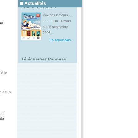
2026,...
Actualités
En savoir plus...
ur-
Téléchargez Panneau...
Installez l’application
gratuitement sur
votre smartphone
et...
En savoir plus...
à la
Fermeture
exceptionnelle de...
g de la
La mairie sera
fermée le vendredi
15 mai 2026
En savoir plus...
les
ile