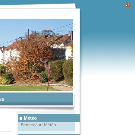
Fermeture
exceptionnelle de...
La mairie sera
fermée le vendredi
15 mai 2026
En savoir plus...
ES
Prix des lecteurs
Météo
Prix des lecteurs - -
- - - - - Du 14 mars
Bennecourt Météo
au 26 septembre